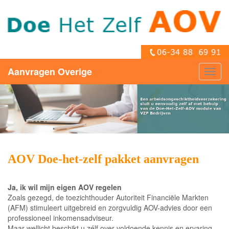
Aanvragen Overige
Toggl
navig
AOV Doe-het-zelf pakket aanvragen
Ja, ik wil mijn eigen AOV regelen
Zoals gezegd, de toezichthouder Autoriteit Financiële Markten
(AFM) stimuleert uitgebreid en zorgvuldig AOV-advies door een
professioneel inkomensadviseur.
Maar wellicht beschikt u zélf over voldoende kennis en ervaring