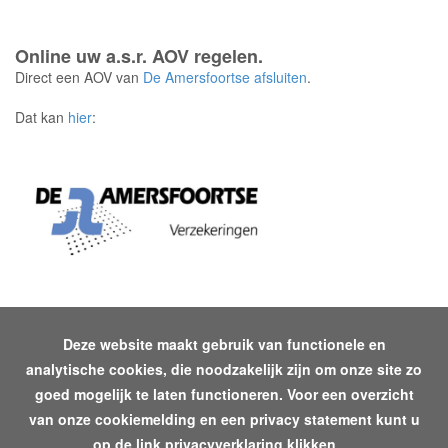
Online uw a.s.r. AOV regelen.
Direct een AOV van
De Amersfoortse afsluiten
.
Dat kan
hier
:
Deze website maakt gebruik van functionele en
analytische cookies, die noodzakelijk zijn om onze site zo
goed mogelijk te laten functioneren. Voor een overzicht
Deze website is powered by
VZP Bedrijven
-
Privacyverklaring
| Design
van onze cookiemelding en een privacy statement kunt u
en ontwikkeling door
MW Concept Internet Services
op de link
privacyverklaring
klikken.