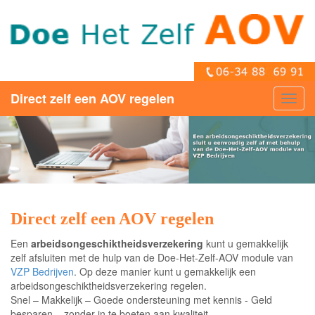
Direct zelf een AOV regelen
Toggl
navig
Direct zelf een AOV regelen
Een
arbeidsongeschiktheidsverzekering
kunt u gemakkelijk
zelf afsluiten met de hulp van de Doe-Het-Zelf-AOV module van
VZP Bedrijven
. Op deze manier kunt u gemakkelijk een
arbeidsongeschiktheidsverzekering regelen.
Snel – Makkelijk – Goede ondersteuning met kennis - Geld
besparen – zonder in te boeten aan kwaliteit