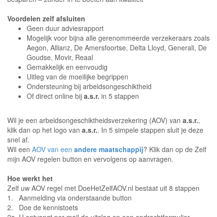
Voordelen zelf afsluiten
Geen duur adviesrapport
Mogelijk voor bijna alle gerenommeerde verzekeraars zoals
Aegon, Allianz, De Amersfoortse, Delta Lloyd, Generali, De
Goudse, Movir, Reaal
Gemakkelijk en eenvoudig
Uitleg van de moeilijke begrippen
Ondersteuning bij arbeidsongeschiktheid
Of direct online bij
a.s.r.
in 5 stappen
Wil je een arbeidsongeschiktheidsverzekering (AOV) van
a.s.r.
,
klik dan op het logo van
a.s.r.
. In 5 simpele stappen sluit je deze
snel af.
Wil een
AOV van een
andere maatschappij
? Klik dan op de Zelf
mijn AOV regelen button en vervolgens op aanvragen.
Hoe werkt het
Zelf uw AOV regel met DoeHetZelfAOV.nl bestaat uit 8 stappen
1. Aanmelding via onderstaande button
2. Doe de kennistoets
2a. U ontvangt per mail de uitslag en een opdrachtformulier